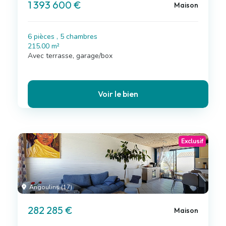
1 393 600 €
Maison
6 pièces , 5 chambres
215.00 m²
Avec terrasse, garage/box
Voir le bien
Exclusif
Angoulins (17)
282 285 €
Maison