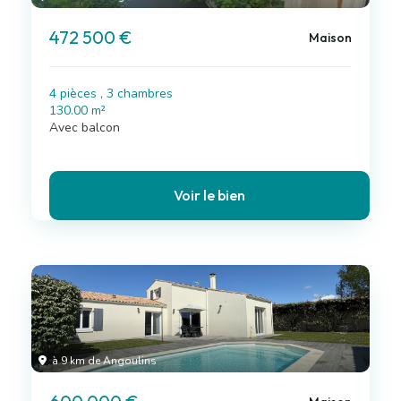
472 500 €
Maison
4 pièces , 3 chambres
130.00 m²
Avec balcon
Voir le bien
à 9 km de Angoulins