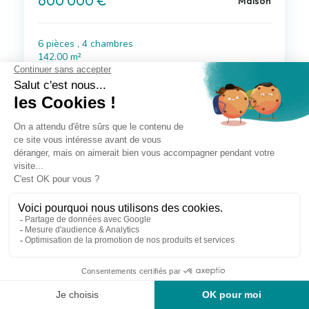
600 000 €
Maison
6 pièces , 4 chambres
142.00 m²
Avec jardin, terrasse, garage/box
Voir le bien
à 9 km de Angoulins
479 000 €
Maison