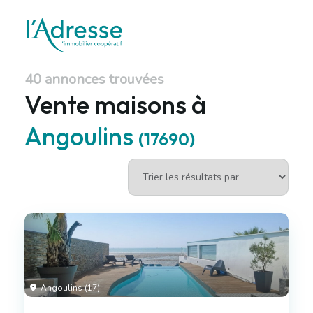
40 annonces trouvées
Vente maisons à
Angoulins
(17690)
Angoulins (17)