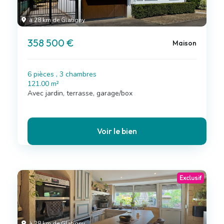
à 28 km de Glatigny
358 500 €
Maison
6 pièces , 3 chambres
121.00 m²
Avec jardin, terrasse, garage/box
Voir le bien
Exclusif
à 28 km de Glatigny