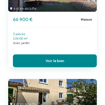
à 42 km de Le Pla
66 900 €
Maison
3 pièces
134.00 m²
Avec jardin
Voir le bien
à 43 km de Le Pla