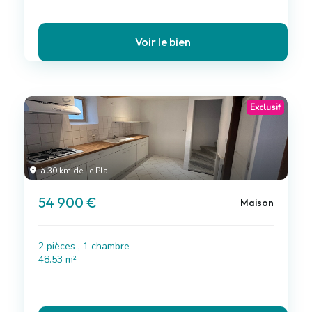
Voir le bien
Exclusif
à 30 km de Le Pla
54 900 €
Maison
2 pièces , 1 chambre
48.53 m²