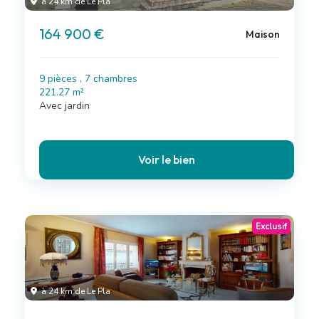
à 24 km de Le Pla
164 900 €
Maison
9 pièces , 7 chambres
221.27 m²
Avec jardin
Voir le bien
Exclusif
à 24 km de Le Pla