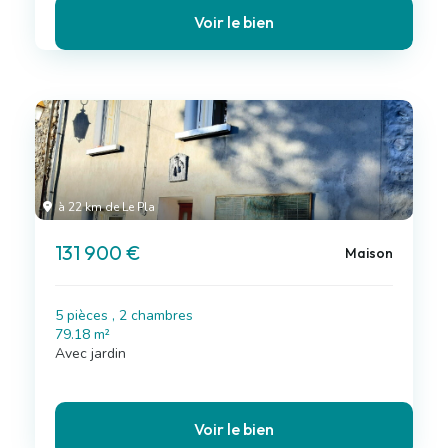
Voir le bien
à 22 km de Le Pla
131 900 €
Maison
5 pièces , 2 chambres
79.18 m²
Avec jardin
Voir le bien