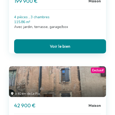
199 900 €
Maison
4 pièces , 3 chambres
115.86 m²
Avec jardin, terrasse, garage/box
Voir le bien
Exclusif
à 40 km de Le Pla
42 900 €
Maison