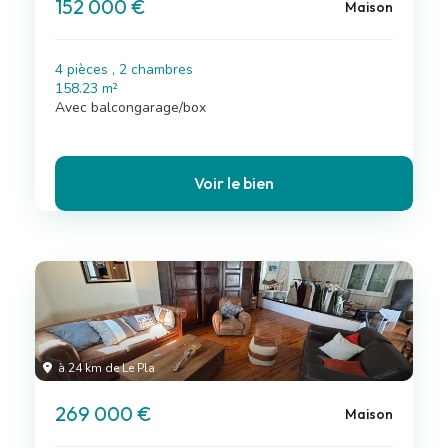
152 000 €
Maison
4 pièces , 2 chambres
158.23 m²
Avec balcongarage/box
Voir le bien
à 24 km de Le Pla
269 000 €
Maison