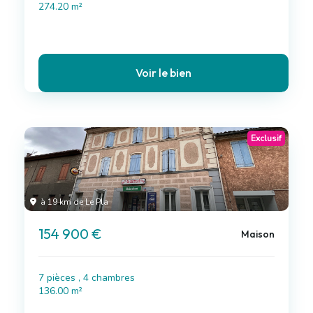
274.20 m²
Voir le bien
Exclusif
à 19 km de Le Pla
154 900 €
Maison
7 pièces , 4 chambres
136.00 m²