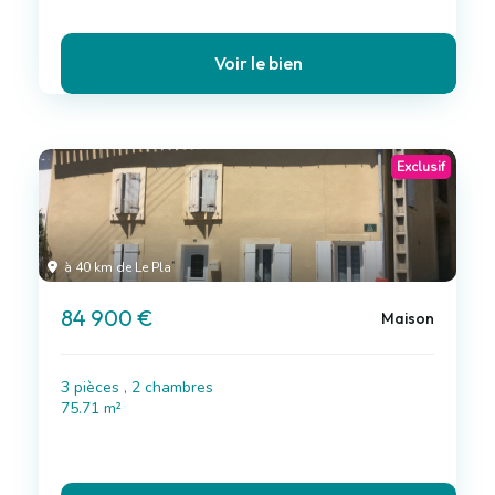
Voir le bien
Exclusif
à 40 km de Le Pla
84 900 €
Maison
3 pièces , 2 chambres
75.71 m²