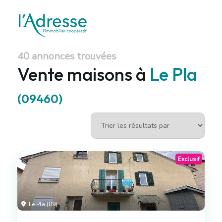
40 annonces trouvées
Vente maisons à
Le Pla
(09460)
Exclusif
Le Pla (09)