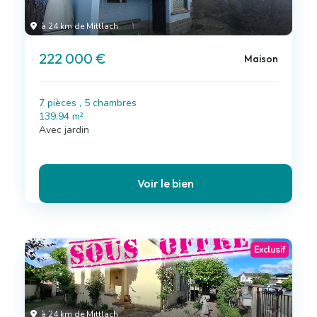
à 24 km de Mittlach
222 000 €
Maison
7 pièces , 5 chambres
139.94 m²
Avec jardin
Voir le bien
Exclusif
à 24 km de Mittlach