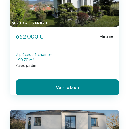
à 18 km de Mittlach
662 000 €
Maison
7 pièces , 4 chambres
199.70 m²
Avec jardin
Voir le bien