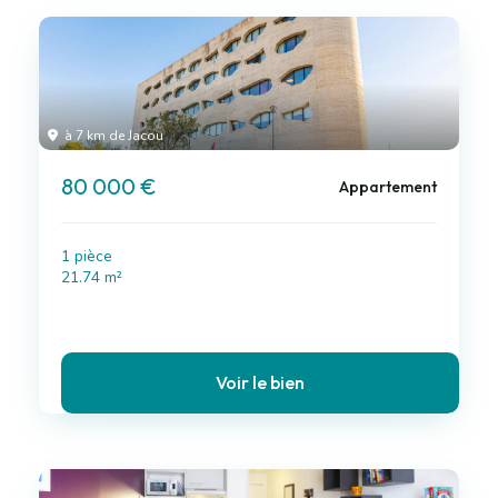
à 7 km de Jacou
80 000 €
Appartement
1 pièce
21.74 m²
Voir le bien