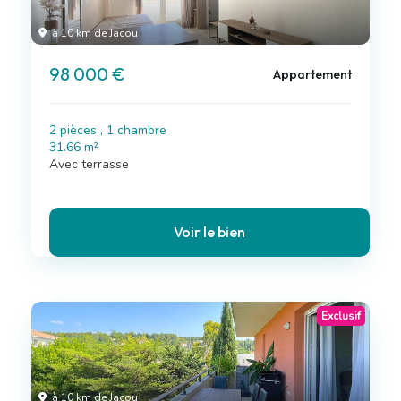
à 10 km de Jacou
98 000 €
Appartement
2 pièces , 1 chambre
31.66 m²
Avec terrasse
Voir le bien
Exclusif
à 10 km de Jacou