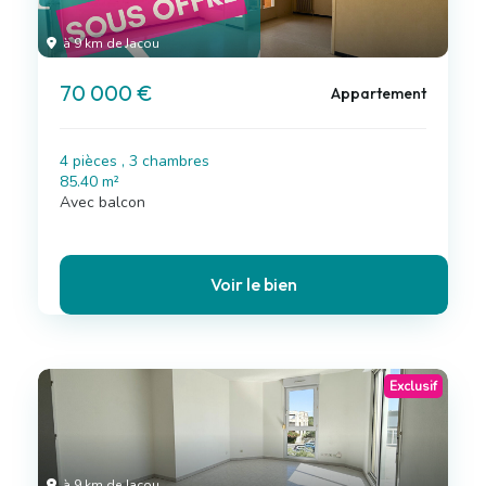
à 9 km de Jacou
70 000 €
Appartement
4 pièces , 3 chambres
85.40 m²
Avec balcon
Voir le bien
Exclusif
à 9 km de Jacou