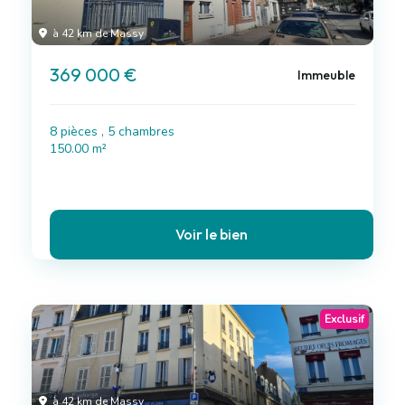
à 42 km de Massy
369 000 €
Immeuble
8 pièces , 5 chambres
150.00 m²
Voir le bien
Exclusif
à 42 km de Massy