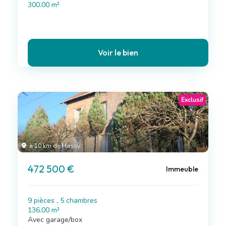
300.00 m²
Voir le bien
Exclusif
à 10 km de Massy
472 500 €
Immeuble
9 pièces , 5 chambres
136.00 m²
Avec garage/box