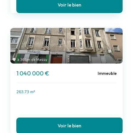
Voir le bien
à 36 km de Massy
1 040 000 €
Immeuble
263.73 m²
Voir le bien