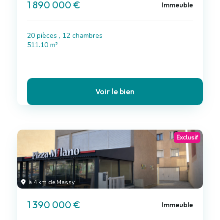
1 890 000 €
Immeuble
20 pièces , 12 chambres
511.10 m²
Voir le bien
Exclusif
à 4 km de Massy
1 390 000 €
Immeuble