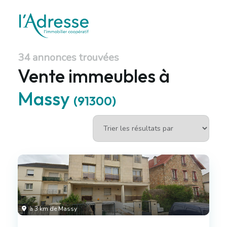
34 annonces trouvées
Vente immeubles à
Massy
(91300)
à 3 km de Massy