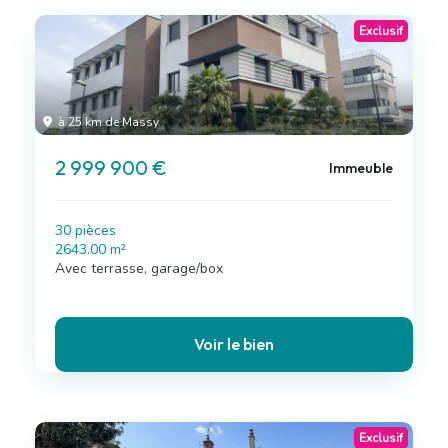
Exclusif
à 25 km de Massy
2 999 900 €
Immeuble
30 pièces
2643.00 m²
Avec terrasse, garage/box
Voir le bien
Exclusif